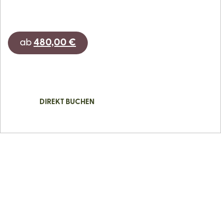
7
Tage
ab
480,00 €
JETZT ANFRAGEN
DIREKT BUCHEN
7 Nächte bleiben, nur 6 bezahlen
Inklusive Genießerhalbpension mit großem
Frühstücksbuffet und Vier-Gänge-Abendmenüs
Kulinarik | Sonntagsmenü mit 5 Gängen
Törggele-Abend im Hotel mit traditionellen Südtiroler
Gerichten und gebratenen Kastanien